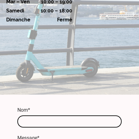
Mar – Ven
10:00 – 19:00
Samedi
10:00 – 18:00
Dimanche
Fermé
Nom
*
Message
*